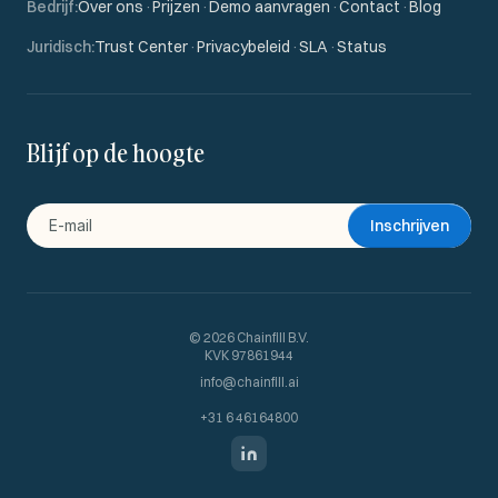
Bedrijf
:
Over ons
·
Prijzen
·
Demo aanvragen
·
Contact
·
Blog
Juridisch
:
Trust Center
·
Privacybeleid
·
SLA
·
Status
Blijf op de hoogte
Inschrijven
©
2026
Chainfill B.V.
KVK 97861944
info@chainfill.ai
+31 6 46164800
LinkedIn