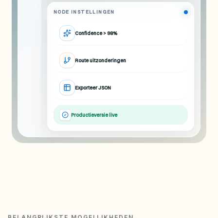
NODE INSTELLINGEN
Confidence > 98%
Route uitzonderingen
Exporteer JSON
Productieversie live
BELANGRIJKSTE MOGELIJKHEDEN