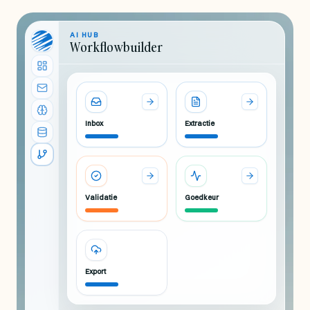
AI HUB
Workflowbuilder
Inbox
Extractie
Validatie
Goedkeur
Export