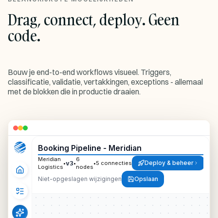
Drag, connect, deploy. Geen
code.
Bouw je end-to-end workflows visueel. Triggers,
classificatie, validatie, vertakkingen, exceptions - allemaal
met de blokken die in productie draaien.
Booking Pipeline - Meridian
Meridian
6
Deploy & beheer
v3
•
•
•
5 connecties
Logistics
nodes
Niet-opgeslagen wijzigingen
Opslaan