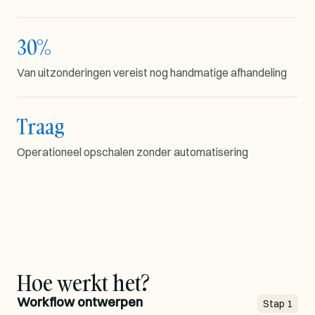
30%
UITZONDERINGSFLOW
50+
handmatig
stappen
Van uitzonderingen vereist nog handmatige afhandeling
Traag
SCHAALKNELPUNT
30%
Operationeel opschalen zonder automatisering
Traag schalen
uitz.
auto
Hoe werkt het?
Workflow ontwerpen
Stap
1