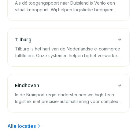
Als dé toegangspoort naar Duitsland is Venlo een
vitaal knooppunt. Wij helpen logistieke bedrijven
hier met het naadloos integreren van
grensoverschrijdende transportdocumenten.
Tilburg
Tilburg is het hart van de Nederlandse e-commerce
fulfillment. Onze systemen helpen bij het verwerken
van de enorme volumes aan paklijsten en retouren
in deze regio.
Eindhoven
In de Brainport regio ondersteunen we high-tech
logistiek met precisie-automatisering voor complexe
onderdelenlijsten en technische specificaties.
Alle locaties