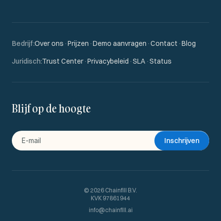
Bedrijf
:
Over ons
·
Prijzen
·
Demo aanvragen
·
Contact
·
Blog
Juridisch
:
Trust Center
·
Privacybeleid
·
SLA
·
Status
Blijf op de hoogte
Inschrijven
©
2026
Chainfill B.V.
KVK 97861944
info@chainfill.ai