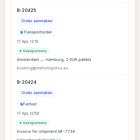
B-20425
Order aanmaken
Transportorder
17 Apr, 13:15
Geëxporteerd
Amsterdam → Hamburg, 2 EUR pallets
booking@metrologistics.eu
B-20424
Order aanmaken
Factuur
17 Apr, 12:58
Geëxporteerd
Invoice for shipment NF-7734
billing@nordicfreight.se